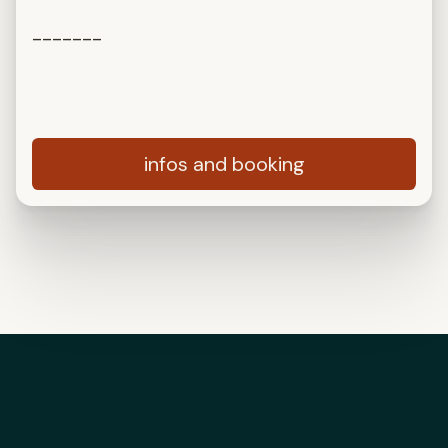
-------
infos and booking