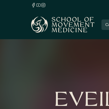
C
EVEI