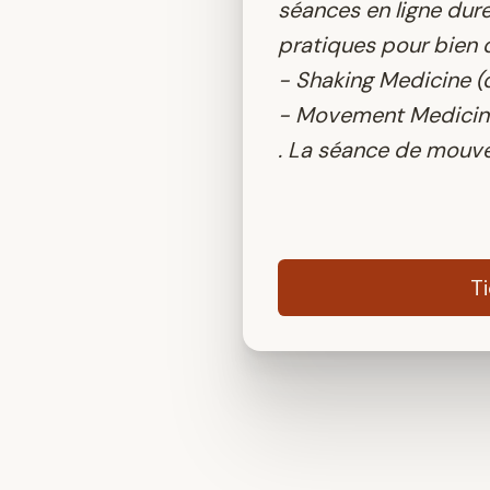
séances en ligne dur
pratiques pour bien 
- Shaking Medicine (d
- Movement Medicine 
. La séance de mouve
T