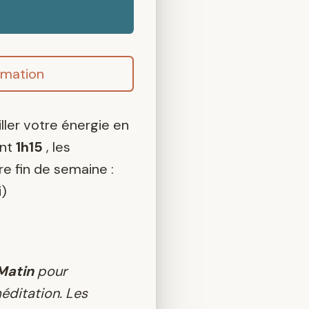
rmation
ller votre énergie en
ant
1h15
, les
e fin de semaine :
i)
 Matin
pour
éditation. Les