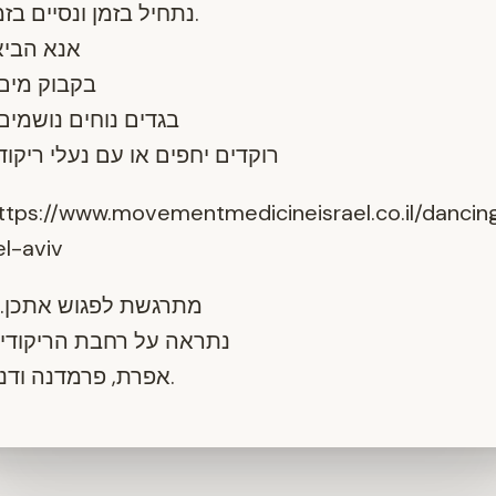
נתחיל בזמן ונסיים בזמן.
אנא הביא
*בקבוק מים
*בגדים נוחים נושמים
*רוקדים יחפים או עם נעלי ריקוד
ttps://www.movementmedicineisrael.co.il/dancin
el-aviv
מתרגשת לפגוש אתכן.
נתראה על רחבת הריקודי
אפרת, פרמדנה ודנה.