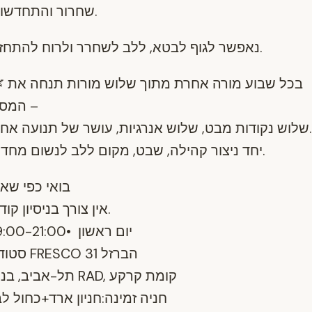
והתחדשו
שחרור
.
להתחז
ולרוח
לשחרר
ללב
,
לבטא
לגוף
נאפשר
.
בכל שבוע מורה אחרת 
המסע –
שלוש נקודות מבט, שלוש אנרגיות, עושר של תנועה אחת.
יחד ניצור קהילה, שבט, מקום ללב לנשום מחדש.
בואי כפי שא
אין צורך בניסיון קודם.
יום ראשון •19:00-21:00
סטודיו FRESCO הברזל 31
תל-אביב, בניין RAD, קומת קרקע
חניה זמינה:חניון ארד+כחול לב