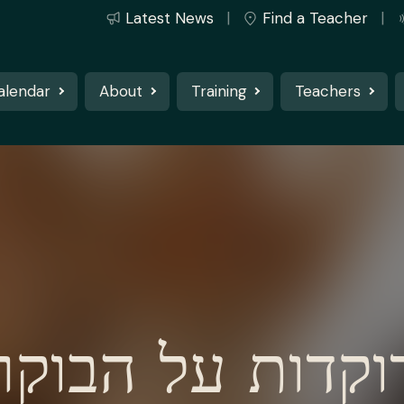
Latest News
Find a Teacher
alendar
About
Training
Teachers
וקדות על הבוקר