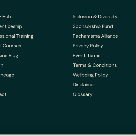
y Hub
Inclusion & Diversity
enticeship
Sponsorship Fund
ssional Training
Pachamama Alliance
e Courses
Privacy Policy
ine Blog
Event Terms
ch
Terms & Conditions
ineage
Wellbeing Policy
Disclaimer
act
Glossary