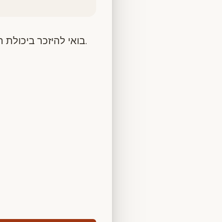
בואי להיזכר ביכולת הטבעית הטמונה בך לרקוד, להתמסר, להשתחרר ולתת לחיים לזרום בתוך הגוף.