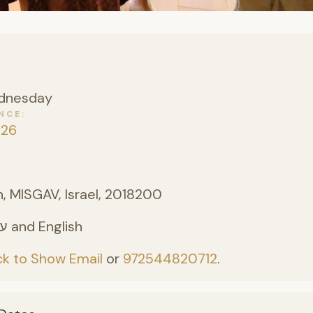
dnesday
NCE
026
, MISGAV, Israel, 2018200
Hebrew - עברית and English
ck to Show Email
or
972544820712
.