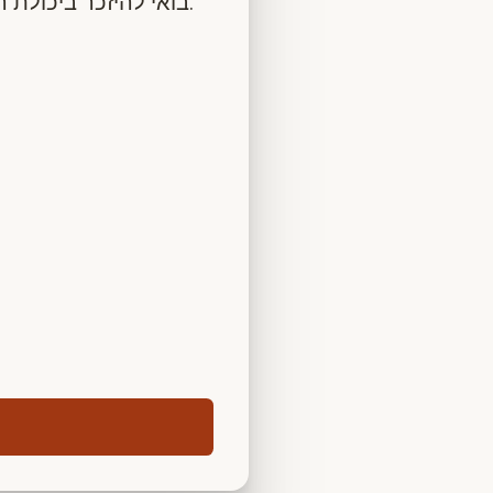
בואי להיזכר ביכולת הטבעית הטמונה בך לרקוד, להתמסר, להשתחרר ולתת לחיים לזרום בתוך הגוף.