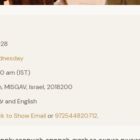
028
dnesday
00 am (IST)
, MISGAV, Israel, 2018200
Hebrew - עברית and English
ck to Show Email
or
972544820712
.