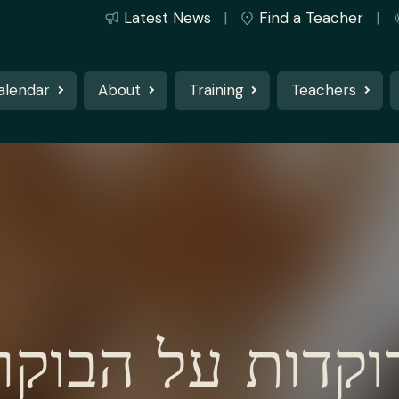
Latest News
Find a Teacher
alendar
About
Training
Teachers
וקדות על הבוקר