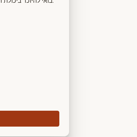
בואי להיזכר ביכולת הטבעית הטמונה בך לרקוד, להתמסר, להשתחרר ולתת לחיים לזרום בתוך הגוף.