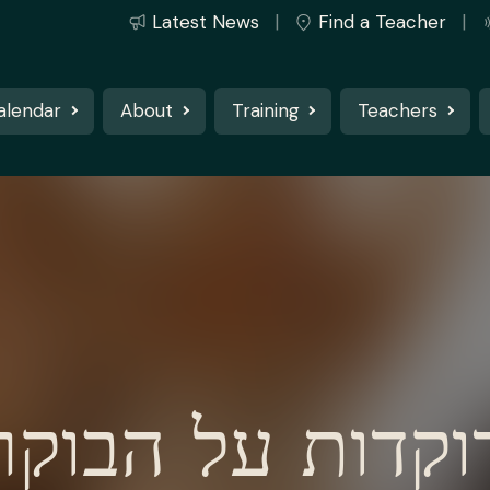
Latest News
Find a Teacher
alendar
About
Training
Teachers
וקדות על הבוקר