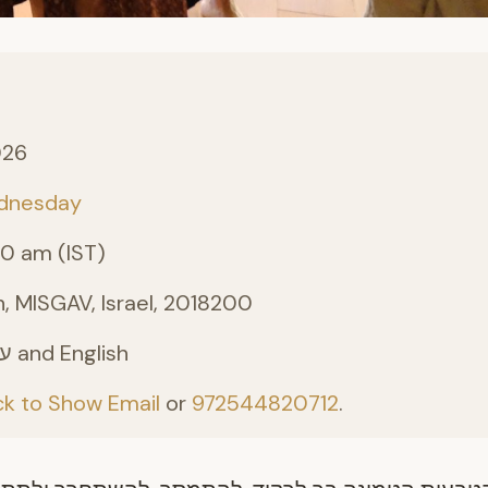
026
dnesday
00 am (IST)
, MISGAV, Israel, 2018200
Hebrew - עברית and English
ck to Show Email
or
972544820712
.