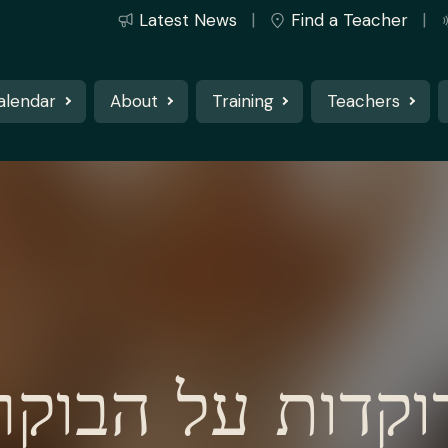
Latest News
Find a Teacher
alendar
About
Training
Teachers
וקדות על הבוקר