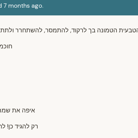
d 7 months ago.
חוכמה
איפה את שמה
רק להגיד כן! לח