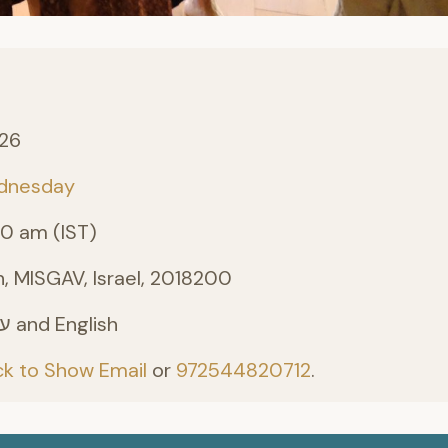
026
dnesday
00 am (IST)
, MISGAV, Israel, 2018200
Hebrew - עברית and English
ck to Show Email
or
972544820712
.