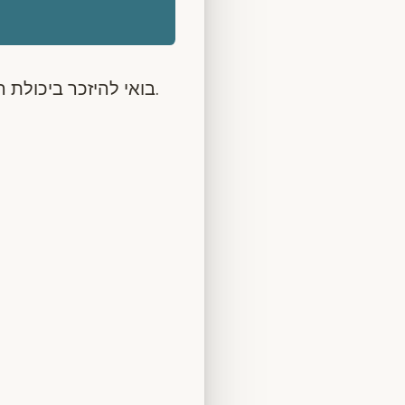
בואי להיזכר ביכולת הטבעית הטמונה בך לרקוד, להתמסר, להשתחרר ולתת לחיים לזרום בתוך הגוף.