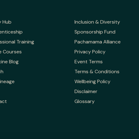
y Hub
Inclusion & Diversity
enticeship
Sponsorship Fund
ssional Training
Pachamama Alliance
e Courses
Privacy Policy
ine Blog
Event Terms
ch
Terms & Conditions
ineage
Wellbeing Policy
Disclaimer
act
Glossary