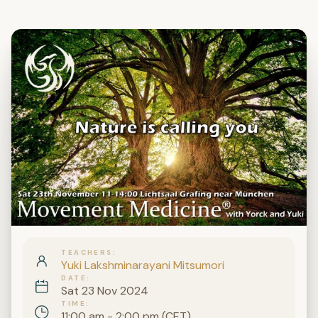
TEACHERS
Yuki Lakshminarayani Mitsumori
DATE
Sat 23 Nov 2024
TIME
11:00 am - 2:00 pm (CET)