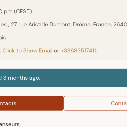
0 pm (CEST)
es , 27 rue Aristide Dumont, Drôme, France, 264
ais
:
Click to Show Email
or
+33683517411
.
d 3 months ago.
ntacts
Conta
anseurs,