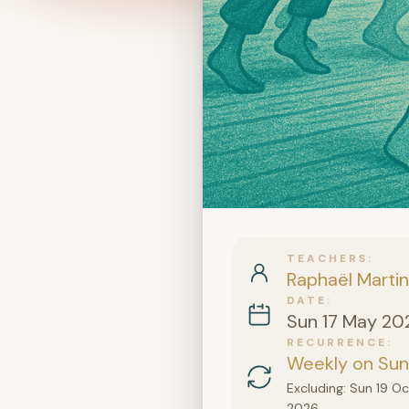
TEACHERS
Raphaël Martin
DATE
Sun 17 May 20
RECURRENCE
Weekly on Sund
Excluding: Sun 19 O
2026.