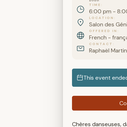
TIME
6:00 pm - 8:0
LOCATION
Salon des Géni
OFFERED IN
French - franç
CONTACT
Raphaël Martin
This event ende
Co
Chères danseuses, d