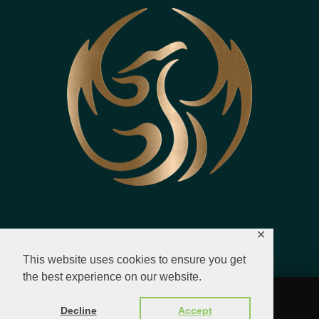
✕
This website uses cookies to ensure you get
the best experience on our website.
© 2023 - 2026 All Rights Reserved.
Decline
Accept