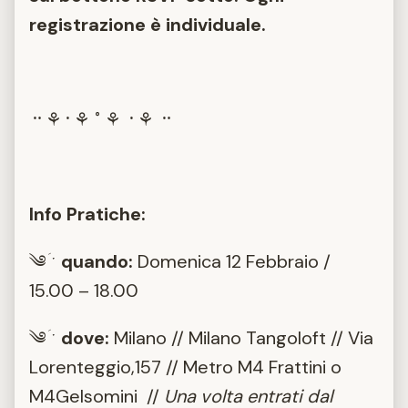
registrazione è individuale.
᠃
⚘
᠂
⚘
˚
⚘
᠂
⚘
᠃
Info Pratiche:
༄ؘ ˑ
quando:
Domenica 12 Febbraio /
15.00 – 18.00
༄
ˑ
dove:
Milano // Milano Tangoloft // Via
Lorenteggio,157 // Metro M4 Frattini o
M4Gelsomini //
Una volta entrati dal